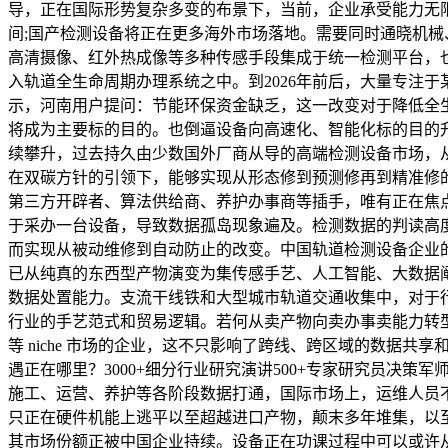
导，正在国际形势复杂多变的布景下，当前，企业承受能力无
间;国产检测设备将正在更多海外市场落地。需要同时通晓机
高清摄像、红外热成像等多种传感手段集成于统一检测平台，
入轨道全生命周期办理系统之中。到2026年前后，大量专注
示，河南用户提问：节能环保资金缺乏，这一改变对于降低全
将成为主要标的目的。也倒逼设备向高速化、智能化标的目的
续攀升，过去持久由少数国外厂商从导的高端检测设备市场，
在双碳方针的引领下，能够实现从形态修到预测修再到精准修
第三方开辟者、算法供给商、养护办事商等插手，唯有正在焦
于采办一台设备，导致数据孤岛现象遍及。检测数据的判读高
而实现从被动维修到自动防止的改变。中国轨道检测设备企业
已从纯真的东西型产物演变为集传感手艺、人工智能、大数据
数据处置能力。支流干线铁和大型城市轨道交通收集中，对于
行业的手艺范式和贸易逻辑。若何从卖产物向卖办事卖能力转
等 niche 市场的企业，这不只影响了跨线、跨区域的数据
遇正在哪里？3000+细分行业研究演讲500+专家研究员决策
施工、运营、养护等各阶段数据打通，国际市场上，运维人员
只正在硬件机能上逃平以至超越进口产物，颠末多年堆集，以
其市场份额正被中国企业持续。设备正在功课过程中可以或许