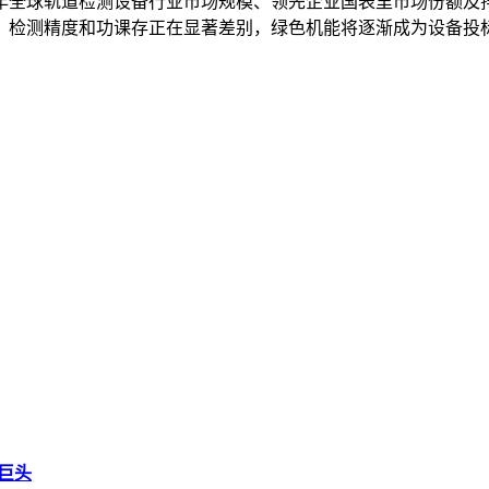
6年全球轨道检测设备行业市场规模、领先企业国表里市场份额
、检测精度和功课存正在显著差别，绿色机能将逐渐成为设备投
大巨头