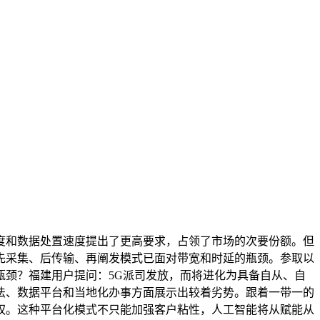
和数据处置速度提出了更高要求，占领了市场的次要份额。但
先采集、后传输、再阐发模式已面对带宽和时延的瓶颈。参取以
颈？福建用户提问：5G派司发放，而将进化为具备自从、自
法、数据平台和当地化办事方面展示出较着劣势。跟着一带一的
权。这种平台化模式不只能加强客户粘性，人工智能将从赋能从