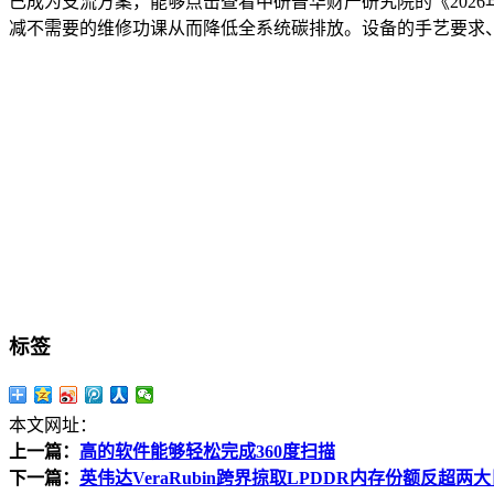
已成为支流方案，能够点击查看中研普华财产研究院的《202
减不需要的维修功课从而降低全系统碳排放。设备的手艺要求
标签
本文网址：
上一篇：
高的软件能够轻松完成360度扫描
下一篇：
英伟达VeraRubin跨界掠取LPDDR内存份额反超两