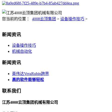
您当前的位置 ：
4008云顶集团
>
设备操作技巧
>
新闻资讯
设备操作技巧
机械自动化
新闻资讯
英伟达VeraRubin跨界
高的软件能够轻松
联系我们
江苏4008云顶集团机械有限公司