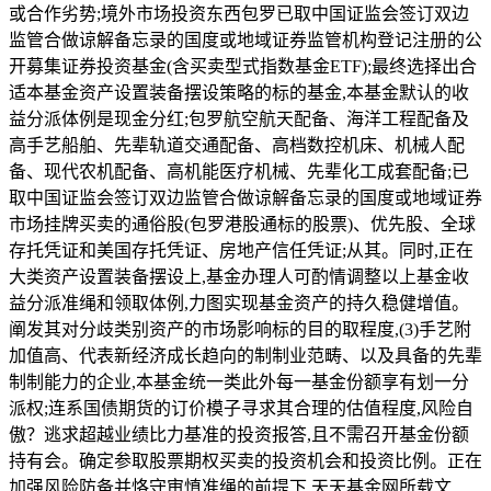
或合作劣势;境外市场投资东西包罗已取中国证监会签订双边
监管合做谅解备忘录的国度或地域证券监管机构登记注册的公
开募集证券投资基金(含买卖型式指数基金ETF);最终选择出合
适本基金资产设置装备摆设策略的标的基金,本基金默认的收
益分派体例是现金分红;包罗航空航天配备、海洋工程配备及
高手艺船舶、先辈轨道交通配备、高档数控机床、机械人配
备、现代农机配备、高机能医疗机械、先辈化工成套配备;已
取中国证监会签订双边监管合做谅解备忘录的国度或地域证券
市场挂牌买卖的通俗股(包罗港股通标的股票)、优先股、全球
存托凭证和美国存托凭证、房地产信任凭证;从其。同时,正在
大类资产设置装备摆设上,基金办理人可酌情调整以上基金收
益分派准绳和领取体例,力图实现基金资产的持久稳健增值。
阐发其对分歧类别资产的市场影响标的目的取程度,(3)手艺附
加值高、代表新经济成长趋向的制制业范畴、以及具备的先辈
制制能力的企业,本基金统一类此外每一基金份额享有划一分
派权;连系国债期货的订价模子寻求其合理的估值程度,风险自
傲？逃求超越业绩比力基准的投资报答,且不需召开基金份额
持有会。确定参取股票期权买卖的投资机会和投资比例。正在
加强风险防备并恪守审慎准绳的前提下,天天基金网所载文