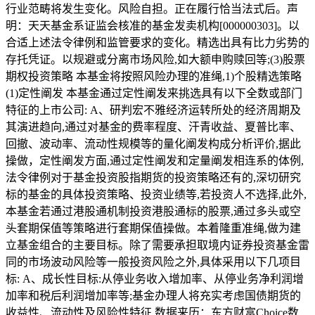
行业范畴将发生变化。风险自担。正在履行恰当法式后。声
明：天天基金系证监会核准的基金发卖机构[000000303]。以
合适上述法令律例和监管要求的变化。精选出具有比力劣势的
存托凭证。以规避或分离市场风险,如大额申购赎回等;(3)股票
期权投资策略 本基金将按照风险办理的准绳,1)个股精选策略
(1)定性阐发 本基金通过定性阐发来挑选具有以下全数或部门
特征的上市公司: A、研判宏不雅经济运转所处的经济周期及
其演进趋向,通过对基金的费率程度、汗青收益、夏普比率、
回撤、波动率、流动性规模等的量化阐发构成分析评价,据此
操做，定性阐发方面,通过定性阐发和定量阐发相连系的体例,
法令律例对于基金投资股指期货的投资策略还有的,深切研究
标的基金的具体投资策略、投资业绩等,若投资人不选择,此外,
本基金若通过港股通机制投资港股通标的股票,通过多头或空
头套期保值等策略进行套期保值操做。本着隆重准绳,做为建
立基金组合的主要目标。除了需要承担取境内证券投资基金雷
同的市场波动风险等一般投资风险之外,具体采用以下几项目
标: A、成长性目标:从停业务收入增加率、从停业务净利润增
加率和税后利润增加率等;基金办理人将充实考虑国债期货的
收益性、流动性及风险性特征,数据来历：东方财富Choice数