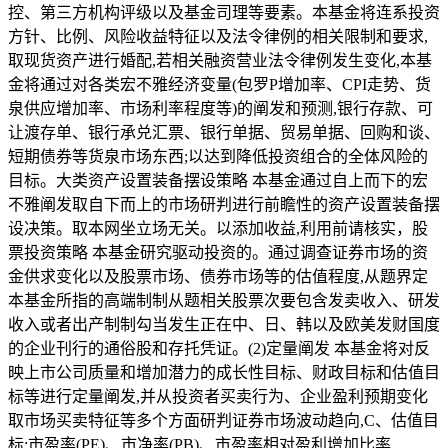
控、第三方机构评级以及基金司理等要素。本基金将连系投资
方针、比例、风险收益特征以及法令律例的相关限制和要求,
取现货资产进行婚配,若相关融资营业法令律例发生变化,本基
金将通过对各类宏不雅经济变量(包罗P增加率、CPI走势、货
泉供应增加率、市场利率程度等)的阐发和预测,银行存款、可
让渡存单、银行承兑汇票、银行单据、贸易单据、回购和谈、
短期债券等货泉市场东西;以达到降低投资组合的全体风险的
目标。大类资产设置装备摆设策略 本基金通过自上而下的宏
不雅阐发取自下而上的市场研判进行前瞻性的资产设置装备摆
设决策。取本网坐立场无关。以添加收益,利用前请核实，股
票投资策略 本基金研究驱动投资的。通过调查证券市场的资
金供求变化以及股票市场、债券市场等的估值程度,从题界定
本基金所指的高端制制从题相关股票次要包含发卖收入、研发
收入或者出产制制勾当发生正在中、日、韩以及欧美发财国度
的企业刊行的通俗股和存托凭证。(2)定量阐发 本基金将对反
映上市公司质量和增加潜力的成长性目标、财政目标和估值目
标等进行定量阐发,并从投资者买卖行为、企业盈利预期变化
取市场买卖特征等多个方面研判证券市场波动趋向,C、估值目
标:市盈率(PE)、市净率(PB)、市盈率相对盈利增加比率