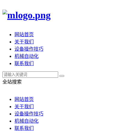
网站首页
关于我们
设备操作技巧
机械自动化
联系我们
全站搜索
网站首页
关于我们
设备操作技巧
机械自动化
联系我们