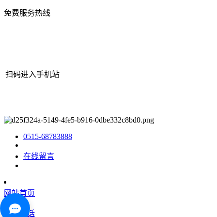
免费服务热线
扫码进入手机站
网站地图
|
|
XML
|
© 2022 Copyright
江苏4008云顶集团机械有限
公司
All rights reserved.
0515-68783888
在线留言
网站首页
咨询电话