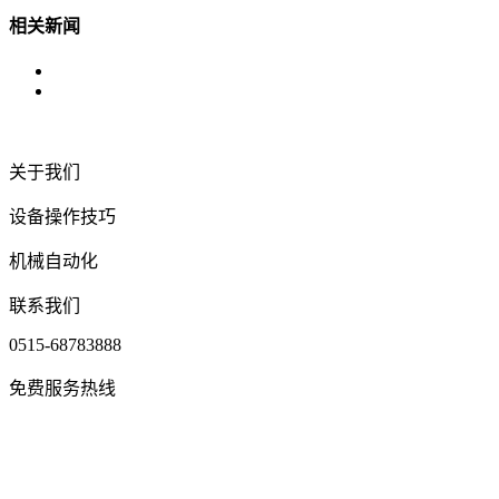
相关新闻
关于我们
设备操作技巧
机械自动化
联系我们
0515-68783888
免费服务热线