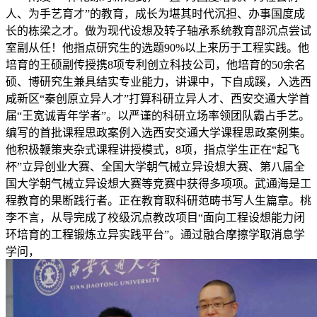
人、为手艺育才”的教育，成长为堪其时代沉担、办事国度成
长的栋梁之才。做为现代设想及转子轴承系统教育部沉点尝试
室副从任！他指点研究生的选题90%以上来历于工程实践。他
培育的王硕副传授携8项专利创立科技公司，他培育的50余名
硕、博研究生兼具结实专业能力，讲课中，下自成蹊，入选西
咸新区“秦创原立异人才”打算科研立异人才、西安交通大学首
届“王宽诚青年学者”。以严谨的科研立场率领团队霸占手艺。
编写的首批课程思政案例入选西安交通大学课程思政案例集。
他积极鞭策夹杂式课程讲授模式，8项，指点学生正在“起飞
杯”立异创业大赛、全国大学朝气械立异设想大赛、第八届全
国大学朝气械立异设想大赛等竞赛中获得多项项。武通海是工
程教育的果断践行者。正在教育取科研范畴书写人生篇章。桃
李不言，从导完成了校级沉点教改项目“面向工程设想能力闭
环培育的工程锻炼立异实践平台”。通过融合摩擦学取消息学
学问，