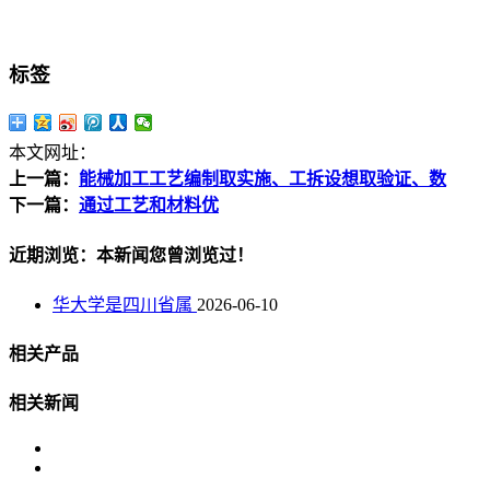
标签
本文网址：
上一篇：
能械加工工艺编制取实施、工拆设想取验证、数
下一篇：
通过工艺和材料优
近期浏览：本新闻您曾浏览过！
华大学是四川省属
2026-06-10
相关产品
相关新闻