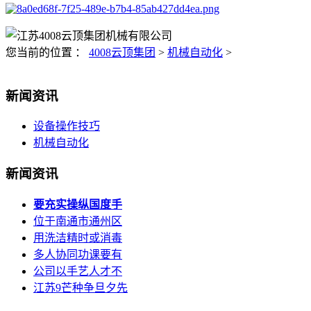
您当前的位置 ：
4008云顶集团
>
机械自动化
>
新闻资讯
设备操作技巧
机械自动化
新闻资讯
要充实操纵国度手
位于南通市通州区
用洗洁精时或消毒
多人协同功课要有
公司以手艺人才不
江苏9芒种争旦夕先