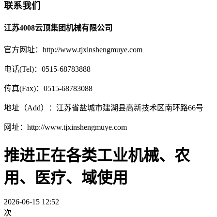
联系我们
江苏4008云顶集团机械有限公司
官方网址：http://www.tjxinshengmuye.com
电话(Tel)：0515-68783888
传真(Fax)：0515-68783088
地址（Add）：江苏省盐城市建湖县高新技术区南环路66号
网址：http://www.tjxinshengmuye.com
推进正在各类工业机械、农
用、医疗、域使用
2026-06-15 12:52
次